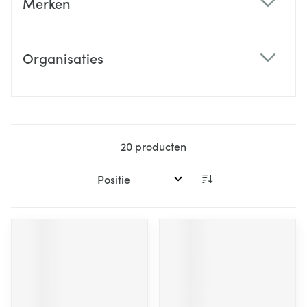
Merken
filter
Organisaties
filter
20
producten
Sorteer op: