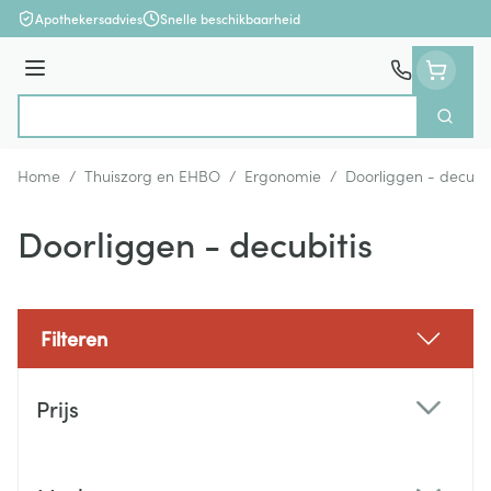
Ga naar de inhoud
Apothekersadvies
Snelle beschikbaarheid
Menu
Zoek
Product, merk, categorie...
Home
/
Thuiszorg en EHBO
/
Ergonomie
/
Doorliggen - decubit
Doorliggen - decubitis
Filteren
Doorgaan naar productlijst
Prijs
filter