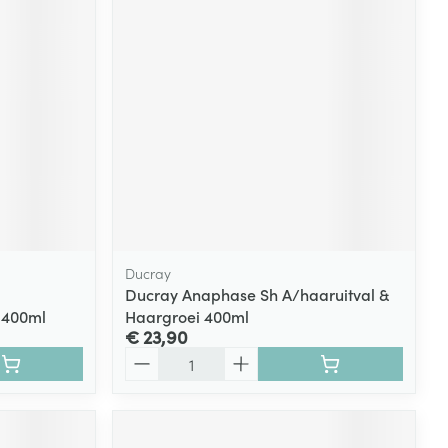
rende
Parfums en
geurproducten
Ducray
Ducray Anaphase Sh A/haaruitval &
 400ml
Haargroei 400ml
CBD
€ 23,90
Aantal