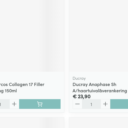
ging
Supplementen
Insectenwe
Mondmaskers
middelen
ssen
 -
id
d
Ducray
cos Collagen 17 Filler
Ducray Anaphase Sh
ng 150ml
A/haartuival&verankering
Zelfbruiner
Scheren
€ 23,90
Aantal