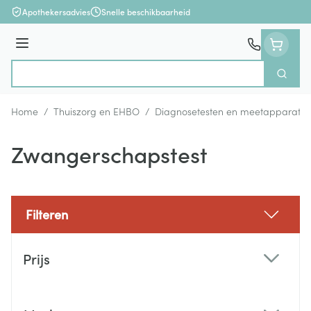
Ga naar de inhoud
Apothekersadvies
Snelle beschikbaarheid
Menu
Zoek
Product, merk, categorie...
Home
/
Thuiszorg en EHBO
/
Diagnosetesten en meetapparatuu
Zwangerschapstest
Filteren
Doorgaan naar productlijst
Prijs
filter