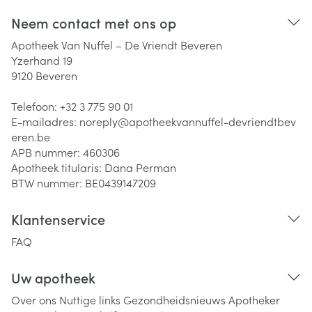
Neem contact met ons op
Apotheek Van Nuffel – De Vriendt Beveren
Yzerhand 19
9120
Beveren
Telefoon:
+32 3 775 90 01
E-mailadres:
noreply@
apotheekvannuffel-devriendtbev
eren.be
APB nummer:
460306
Apotheek titularis:
Dana Perman
BTW nummer:
BE0439147209
Klantenservice
FAQ
Uw apotheek
Over ons
Nuttige links
Gezondheidsnieuws
Apotheker