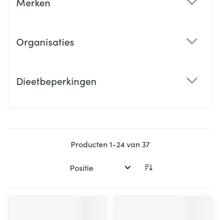
Merken
filter
Organisaties
filter
Dieetbeperkingen
filter
Producten
1
-
24
van
37
Sorteer op: