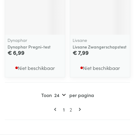
Dynaphar
Livsane
Dynaphar Pregni-test
Livsane Zwangerschapstest
€ 6,99
€ 7,99
Niet beschikbaar
Niet beschikbaar
Toon
per pagina
Pagina's
U lees momenteel pagina
Pagina
1
2