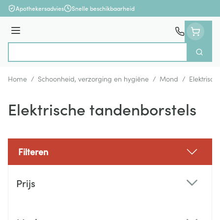
Ga naar de inhoud
Apothekersadvies
Snelle beschikbaarheid
Menu
Zoek
Product, merk, categorie...
Home
/
Schoonheid, verzorging en hygiëne
/
Mond
/
Elektrisc
Elektrische tandenborstels
Filteren
Doorgaan naar productlijst
Prijs
filter