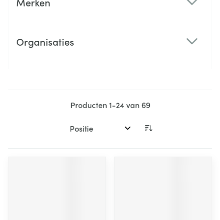
Merken
filter
Organisaties
filter
Producten
1
-
24
van
69
Sorteer op: