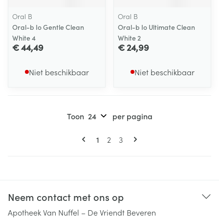
Oral B
Oral B
Oral-b Io Gentle Clean
Oral-b Io Ultimate Clean
White 4
White 2
€ 44,49
€ 24,99
Niet beschikbaar
Niet beschikbaar
Toon
per pagina
Pagina's
U lees momenteel pagina
Pagina
Pagina
1
2
3
Neem contact met ons op
Apotheek Van Nuffel – De Vriendt Beveren