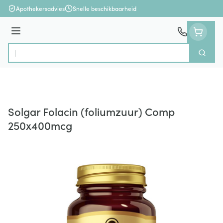
Ga naar de inhoud
Apothekersadvies
Snelle beschikbaarheid
Menu
Zoek
Product, merk, categorie...
Solgar Folacin (foliumzuur) Comp
250x400mcg