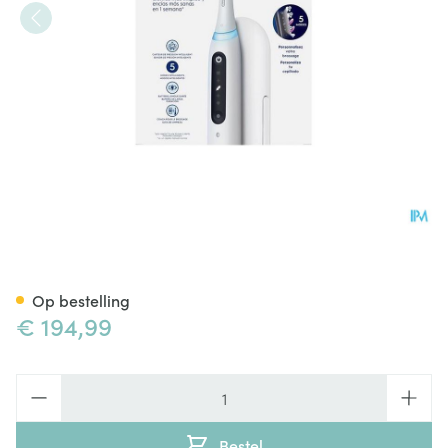
Oral-b Io5 Labo
Op bestelling
€ 194,99
Aantal
Bestel