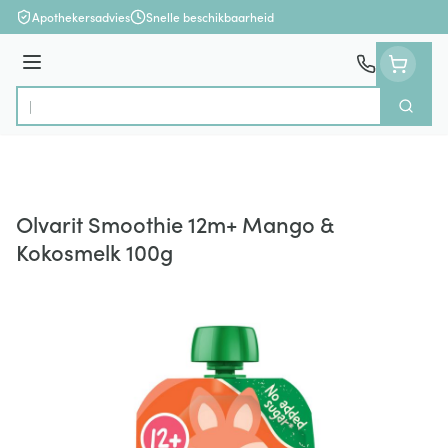
Ga naar de inhoud
Apothekersadvies
Snelle beschikbaarheid
Menu
Zoek
Product, merk, categorie...
Olvarit Smoothie 12m+ Mango &
Kokosmelk 100g