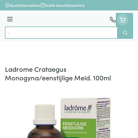
Ga naar de inhoud
Apothekersadvies
Snelle beschikbaarheid
Menu
Zoek
Product, merk, categorie...
Ladrome Crataegus
Monogyna/eenstijlige Meid. 100ml