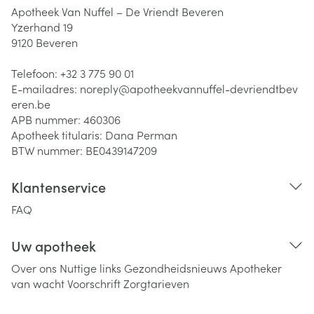
Apotheek Van Nuffel – De Vriendt Beveren
Yzerhand 19
9120
Beveren
Telefoon:
+32 3 775 90 01
E-mailadres:
noreply@
apotheekvannuffel-devriendtbev
eren.be
APB nummer:
460306
Apotheek titularis:
Dana Perman
BTW nummer:
BE0439147209
Klantenservice
FAQ
Uw apotheek
Over ons
Nuttige links
Gezondheidsnieuws
Apotheker
van wacht
Voorschrift
Zorgtarieven