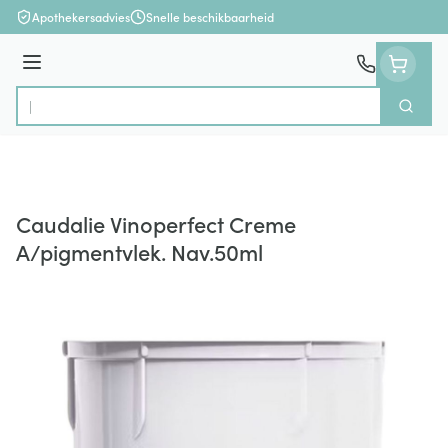
Ga naar de inhoud
Apothekersadvies
Snelle beschikbaarheid
Menu
Zoek
Product, merk, categorie...
Caudalie Vinoperfect Creme
A/pigmentvlek. Nav.50ml