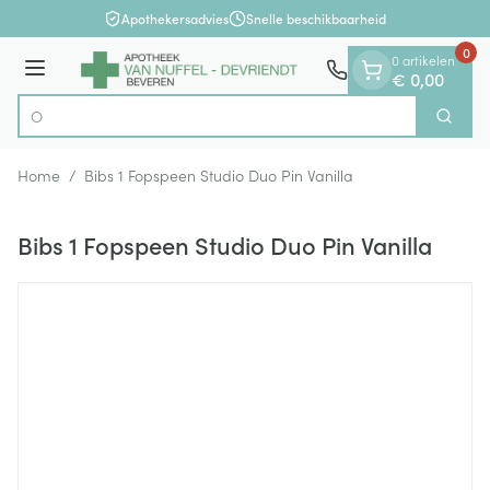
Dia 1 van 1
Ga naar de inhoud
Apothekersadvies
Snelle beschikbaarheid
0
0 artikelen
Menu
€ 0,00
Zoek
Product, merk, categorie...
Home
/
Bibs 1 Fopspeen Studio Duo Pin Vanilla
Bibs 1 Fopspeen Studio Duo Pin Vanilla