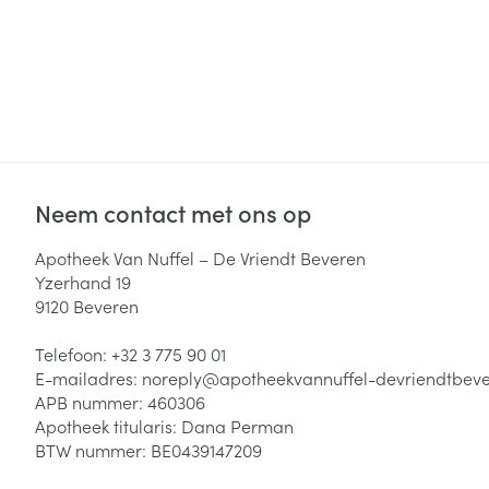
Neem contact met ons op
Apotheek Van Nuffel – De Vriendt Beveren
Yzerhand 19
9120
Beveren
Telefoon:
+32 3 775 90 01
E-mailadres:
noreply@
apotheekvannuffel-devriendtbev
APB nummer:
460306
Apotheek titularis:
Dana Perman
BTW nummer:
BE0439147209