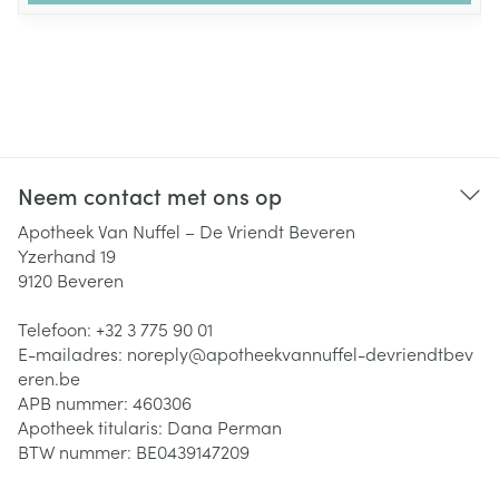
Neem contact met ons op
Apotheek Van Nuffel – De Vriendt Beveren
Yzerhand 19
9120
Beveren
Telefoon:
+32 3 775 90 01
E-mailadres:
noreply@
apotheekvannuffel-devriendtbev
eren.be
APB nummer:
460306
Apotheek titularis:
Dana Perman
BTW nummer:
BE0439147209