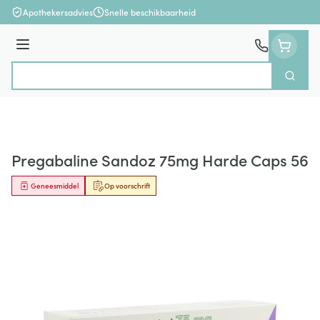
Ga naar de inhoud
Apothekersadvies
Snelle beschikbaarheid
Menu
Zoek
Product, merk, categorie...
Pregabaline Sandoz 75mg Harde Caps 56
Geneesmiddel
Op voorschrift