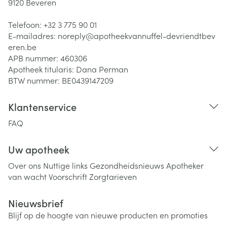
9120
Beveren
Telefoon:
+32 3 775 90 01
E-mailadres:
noreply@
apotheekvannuffel-devriendtbev
eren.be
APB nummer:
460306
Apotheek titularis:
Dana Perman
BTW nummer:
BE0439147209
Klantenservice
FAQ
Uw apotheek
Over ons
Nuttige links
Gezondheidsnieuws
Apotheker
van wacht
Voorschrift
Zorgtarieven
Nieuwsbrief
Blijf op de hoogte van nieuwe producten en promoties