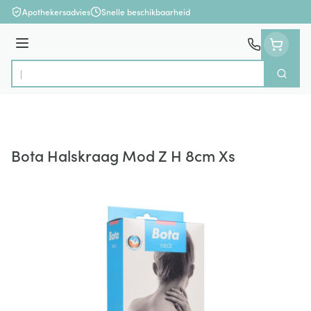
Ga naar de inhoud
Apothekersadvies
Snelle beschikbaarheid
Menu
Zoek
Product, merk, categorie...
Bota Halskraag Mod Z H 8cm Xs