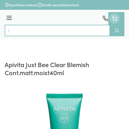
Ga naar de inhoud
Apothekersadvies
Snelle beschikbaarheid
Menu
Zoek
Product, merk, categorie...
Apivita Just Bee Clear Blemish
Cont.matt.moist40ml