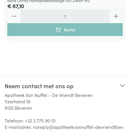
Bota Ortho Handpolsbandage 501 Zwart N2
€ 67,10
Aantal
Bestel
Neem contact met ons op
Apotheek Van Nuffel – De Vriendt Beveren
Yzerhand 19
9120
Beveren
Telefoon:
+32 3 775 90 01
E-mailadres:
noreply@
apotheekvannuffel-devriendtbev