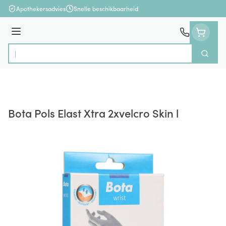
Ga naar de inhoud
Apothekersadvies
Snelle beschikbaarheid
Menu
Zoek
Product, merk, categorie...
Bota Pols Elast Xtra 2xvelcro Skin l