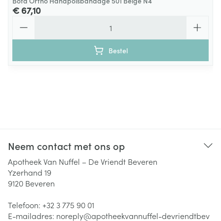
Bota Ortho Handpolsbandage 501 Beige N4
€ 67,10
Aantal
Bestel
Neem contact met ons op
Apotheek Van Nuffel – De Vriendt Beveren
Yzerhand 19
9120
Beveren
Telefoon:
+32 3 775 90 01
E-mailadres:
noreply@
apotheekvannuffel-devriendtbev