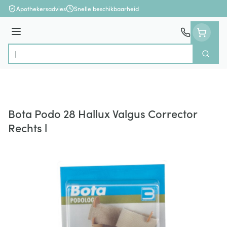
Ga naar de inhoud
Apothekersadvies
Snelle beschikbaarheid
Menu
Zoek
Product, merk, categorie...
Bota Podo 28 Hallux Valgus Corrector
Rechts l