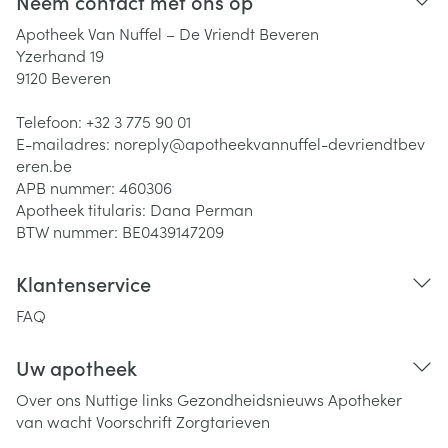
Neem contact met ons op
Apotheek Van Nuffel – De Vriendt Beveren
Yzerhand 19
9120
Beveren
Telefoon:
+32 3 775 90 01
E-mailadres:
noreply@
apotheekvannuffel-devriendtbev
eren.be
APB nummer:
460306
Apotheek titularis:
Dana Perman
BTW nummer:
BE0439147209
Klantenservice
FAQ
Uw apotheek
Over ons
Nuttige links
Gezondheidsnieuws
Apotheker
van wacht
Voorschrift
Zorgtarieven