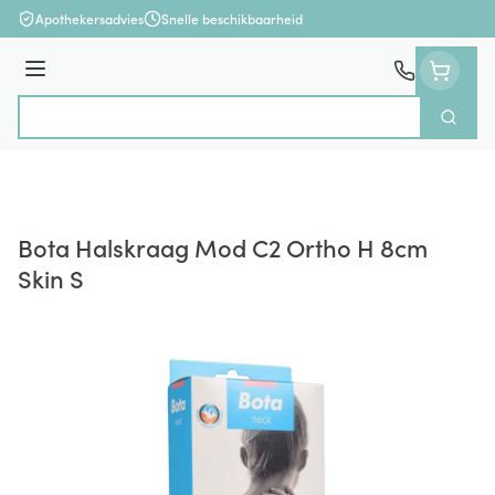
Ga naar de inhoud
Apothekersadvies
Snelle beschikbaarheid
Menu
Zoek
Product, merk, categorie...
Bota Halskraag Mod C2 Ortho H 8cm
Skin S