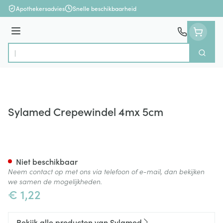
Ga naar de inhoud
Apothekersadvies
Snelle beschikbaarheid
Menu
Zoek
Product, merk, categorie...
Sylamed Crepewindel 4mx 5cm
Sylamed Crepewindel 4mx 5
Niet beschikbaar
Neem contact op met ons via telefoon of e-mail, dan bekijken
we samen de mogelijkheden.
€ 1,22
Bekijk alle producten van Sylamed