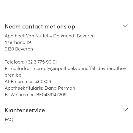
Neem contact met ons op
Apotheek Van Nuffel – De Vriendt Beveren
Yzerhand 19
9120
Beveren
Telefoon:
+32 3 775 90 01
E-mailadres:
noreply@
apotheekvannuffel-devriendtbev
eren.be
APB nummer:
460306
Apotheek titularis:
Dana Perman
BTW nummer:
BE0439147209
Klantenservice
FAQ