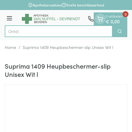
Dia 1 van 1
Ga naar de inhoud
Apothekersadvies
Snelle beschikbaarheid
0
0 artikelen
Menu
€ 0,00
Zoek
Product, merk, categorie...
Home
/
Suprima 1409 Heupbeschermer-slip Unisex Wit l
Suprima 1409 Heupbeschermer-slip
Unisex Wit l