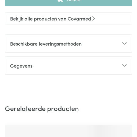
Bekijk alle producten van Covarmed
Beschikbare leveringsmethoden
Gegevens
Gerelateerde producten
Navigeren door de elementen van de carrousel is mogelijk m
Druk om carrousel over te slaan
Druk op om naar carrouselnavigatie te gaan