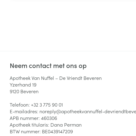
Neem contact met ons op
Apotheek Van Nuffel – De Vriendt Beveren
Yzerhand 19
9120
Beveren
Telefoon:
+32 3 775 90 01
E-mailadres:
noreply@
apotheekvannuffel-devriendtbev
APB nummer:
460306
Apotheek titularis:
Dana Perman
BTW nummer:
BE0439147209