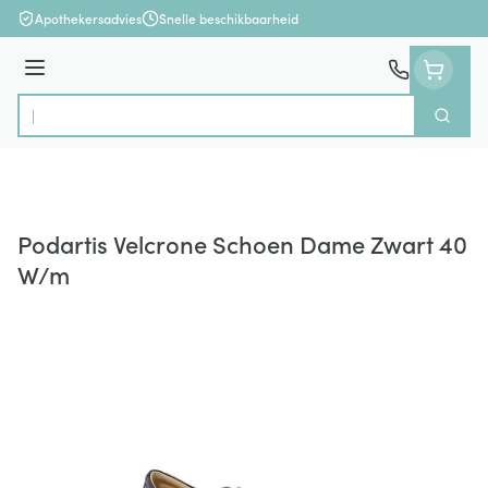
Ga naar de inhoud
Apothekersadvies
Snelle beschikbaarheid
Menu
Zoek
Product, merk, categorie...
Podartis Velcrone Schoen Dame Zwart 40
W/m