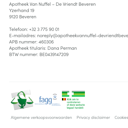
Apotheek Van Nuffel – De Vriendt Beveren
Yzerhand 19
9120
Beveren
Telefoon:
+32 3 775 90 01
E-mailadres:
noreply@
apotheekvannuffel-devriendtbev
APB nummer:
460306
Apotheek titularis:
Dana Perman
BTW nummer:
BE0439147209
Algemene verkoopsvoorwaarden
Privacy disclaimer
Cookie