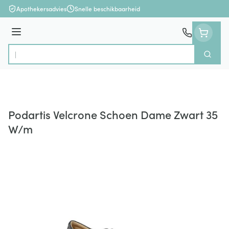
Ga naar de inhoud
Apothekersadvies
Snelle beschikbaarheid
Menu
Zoek
Product, merk, categorie...
Podartis Velcrone Schoen Dame Zwart 35
W/m