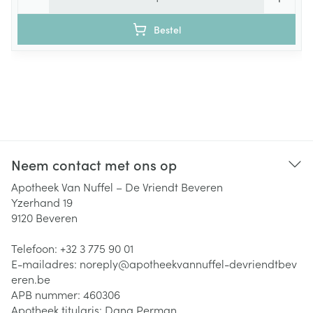
Bestel
Neem contact met ons op
Apotheek Van Nuffel – De Vriendt Beveren
Yzerhand 19
9120
Beveren
Telefoon:
+32 3 775 90 01
E-mailadres:
noreply@
apotheekvannuffel-devriendtbev
eren.be
APB nummer:
460306
Apotheek titularis:
Dana Perman