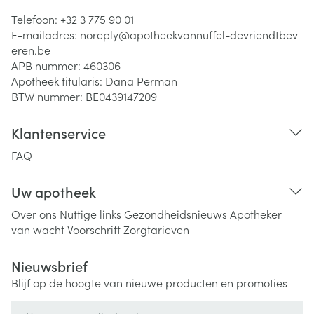
Telefoon:
+32 3 775 90 01
E-mailadres:
noreply@
apotheekvannuffel-devriendtbev
eren.be
APB nummer:
460306
Apotheek titularis:
Dana Perman
BTW nummer:
BE0439147209
Klantenservice
FAQ
Uw apotheek
Over ons
Nuttige links
Gezondheidsnieuws
Apotheker
van wacht
Voorschrift
Zorgtarieven
Nieuwsbrief
Blijf op de hoogte van nieuwe producten en promoties
E-mail adres