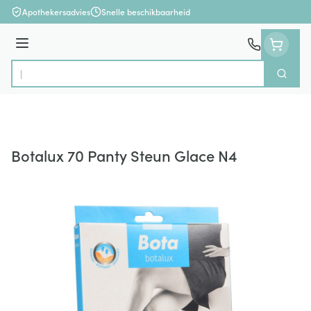
Ga naar de inhoud
Apothekersadvies
Snelle beschikbaarheid
Menu
Zoek
Product, merk, categorie...
Botalux 70 Panty Steun Glace N4