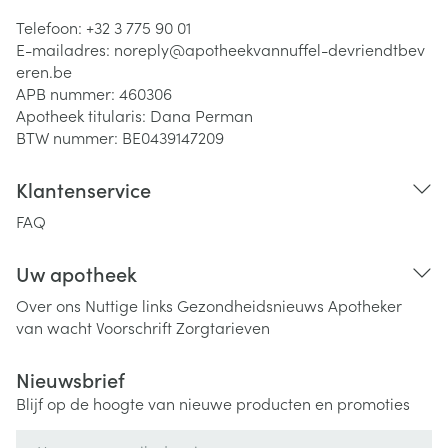
Telefoon:
+32 3 775 90 01
E-mailadres:
noreply@
apotheekvannuffel-devriendtbev
eren.be
APB nummer:
460306
Apotheek titularis:
Dana Perman
BTW nummer:
BE0439147209
Klantenservice
FAQ
Uw apotheek
Over ons
Nuttige links
Gezondheidsnieuws
Apotheker
van wacht
Voorschrift
Zorgtarieven
Nieuwsbrief
Blijf op de hoogte van nieuwe producten en promoties
E-mail adres