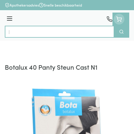
Ga naar de inhoud
Apothekersadvies
Snelle beschikbaarheid
Menu
Zoek
Product, merk, categorie...
Botalux 40 Panty Steun Cast N1