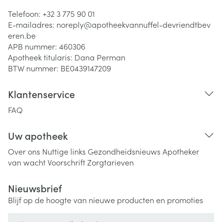
Telefoon:
+32 3 775 90 01
E-mailadres:
noreply@
apotheekvannuffel-devriendtbev
eren.be
APB nummer:
460306
Apotheek titularis:
Dana Perman
BTW nummer:
BE0439147209
Klantenservice
FAQ
Uw apotheek
Over ons
Nuttige links
Gezondheidsnieuws
Apotheker
van wacht
Voorschrift
Zorgtarieven
Nieuwsbrief
Blijf op de hoogte van nieuwe producten en promoties
E-mail adres