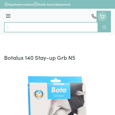
Ga naar de inhoud
Apothekersadvies
Snelle beschikbaarheid
Menu
Zoek
Product, merk, categorie...
Botalux 140 Stay-up Grb N5