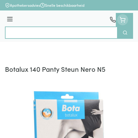
Ga naar de inhoud
Apothekersadvies
Snelle beschikbaarheid
Menu
Zoek
Product, merk, categorie...
Botalux 140 Panty Steun Nero N5