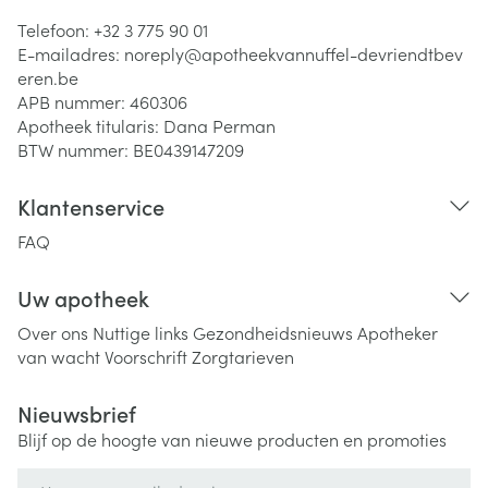
Telefoon:
+32 3 775 90 01
E-mailadres:
noreply@
apotheekvannuffel-devriendtbev
eren.be
APB nummer:
460306
Apotheek titularis:
Dana Perman
BTW nummer:
BE0439147209
Klantenservice
FAQ
Uw apotheek
Over ons
Nuttige links
Gezondheidsnieuws
Apotheker
van wacht
Voorschrift
Zorgtarieven
Nieuwsbrief
Blijf op de hoogte van nieuwe producten en promoties
E-mail adres