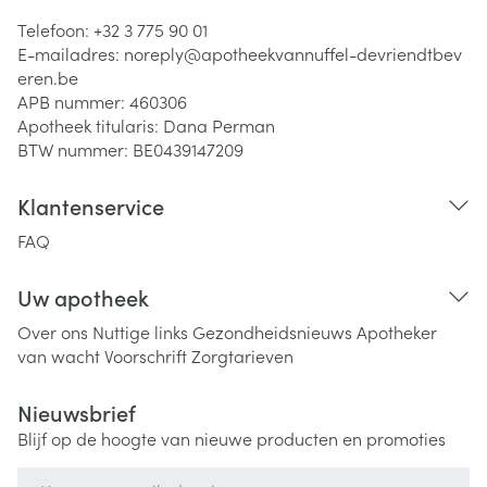
Telefoon:
+32 3 775 90 01
E-mailadres:
noreply@
apotheekvannuffel-devriendtbev
eren.be
APB nummer:
460306
Apotheek titularis:
Dana Perman
BTW nummer:
BE0439147209
Klantenservice
FAQ
Uw apotheek
Over ons
Nuttige links
Gezondheidsnieuws
Apotheker
van wacht
Voorschrift
Zorgtarieven
Nieuwsbrief
Blijf op de hoogte van nieuwe producten en promoties
E-mail adres