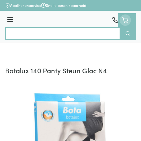
Ga naar de inhoud
Apothekersadvies
Snelle beschikbaarheid
Menu
Zoek
Product, merk, categorie...
Botalux 140 Panty Steun Glac N4