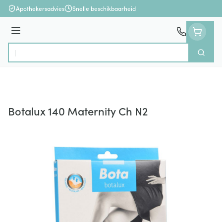
Ga naar de inhoud
Apothekersadvies
Snelle beschikbaarheid
Menu
Zoek
Product, merk, categorie...
Botalux 140 Maternity Ch N2