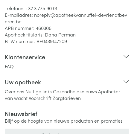
Telefoon:
+32 3 775 90 01
E-mailadres:
noreply@
apotheekvannuffel-devriendtbev
eren.be
APB nummer:
460306
Apotheek titularis:
Dana Perman
BTW nummer:
BE0439147209
Klantenservice
FAQ
Uw apotheek
Over ons
Nuttige links
Gezondheidsnieuws
Apotheker
van wacht
Voorschrift
Zorgtarieven
Nieuwsbrief
Blijf op de hoogte van nieuwe producten en promoties
E-mail adres