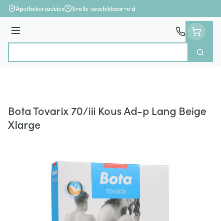
Ga naar de inhoud
Apothekersadvies
Snelle beschikbaarheid
Menu
Zoek
Product, merk, categorie...
Bota Tovarix 70/iii Kous Ad-p Lang Beige
Xlarge