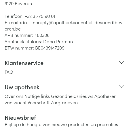
9120
Beveren
Telefoon:
+32 3 775 90 01
E-mailadres:
noreply@
apotheekvannuffel-devriendtbev
eren.be
APB nummer:
460306
Apotheek titularis:
Dana Perman
BTW nummer:
BE0439147209
Klantenservice
FAQ
Uw apotheek
Over ons
Nuttige links
Gezondheidsnieuws
Apotheker
van wacht
Voorschrift
Zorgtarieven
Nieuwsbrief
Blijf op de hoogte van nieuwe producten en promoties