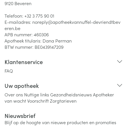
9120
Beveren
Telefoon:
+32 3 775 90 01
E-mailadres:
noreply@
apotheekvannuffel-devriendtbev
eren.be
APB nummer:
460306
Apotheek titularis:
Dana Perman
BTW nummer:
BE0439147209
Klantenservice
FAQ
Uw apotheek
Over ons
Nuttige links
Gezondheidsnieuws
Apotheker
van wacht
Voorschrift
Zorgtarieven
Nieuwsbrief
Blijf op de hoogte van nieuwe producten en promoties