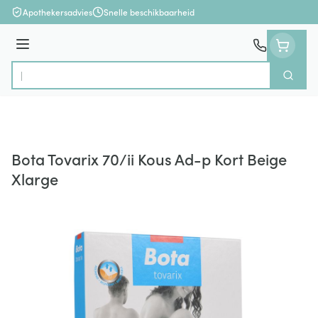
Ga naar de inhoud
Apothekersadvies
Snelle beschikbaarheid
Menu
Zoek
Product, merk, categorie...
Bota Tovarix 70/ii Kous Ad-p Kort Beige
Xlarge