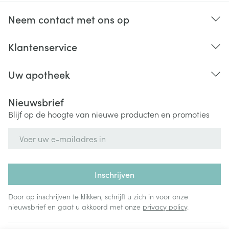
Bij onvakkundig gebruik en eigenmachtig
aangebrachte veranderingen vervalt elke
Neem contact met ons op
aansprakelijkheid.
Temperatuur regulerend:
Bij warme temperaturen: Zilver is de beste
Klantenservice
warmtegeleider van alle elementen. De warmte
wordt snel opgenomen door het zilver en wordt
Uw apotheek
verspreid over de gehele kous.
Nieuwsbrief
Bij koude temperaturen: Zilver heeft goede
Blijf op de hoogte van nieuwe producten en promoties
reflectieve eigenschappen. De lichaamswarmte
wordt goed vast gehouden.
E-mail adres
Vocht transport:
Inschrijven
Anti-statisch (= welzijn):
Door op inschrijven te klikken, schrijft u zich in voor onze
nieuwsbrief en gaat u akkoord met onze
privacy policy
.