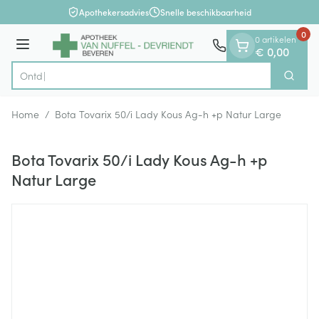
Dia 1 van 1
Ga naar de inhoud
Apothekersadvies
Snelle beschikbaarheid
0
0 artikelen
Menu
€ 0,00
Zoek
Product, merk, categorie...
Home
/
Bota Tovarix 50/i Lady Kous Ag-h +p Natur Large
Bota Tovarix 50/i Lady Kous Ag-h +p
Natur Large