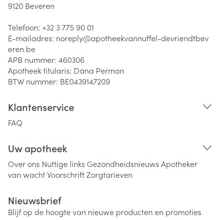
9120
Beveren
Telefoon:
+32 3 775 90 01
E-mailadres:
noreply@
apotheekvannuffel-devriendtbev
eren.be
APB nummer:
460306
Apotheek titularis:
Dana Perman
BTW nummer:
BE0439147209
Klantenservice
FAQ
Uw apotheek
Over ons
Nuttige links
Gezondheidsnieuws
Apotheker
van wacht
Voorschrift
Zorgtarieven
Nieuwsbrief
Blijf op de hoogte van nieuwe producten en promoties