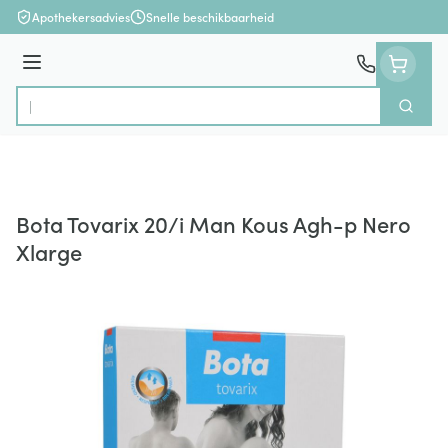
Ga naar de inhoud
Apothekersadvies
Snelle beschikbaarheid
Menu
Zoek
Product, merk, categorie...
Bota Tovarix 20/i Man Kous Agh-p Nero
Xlarge