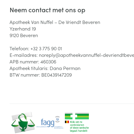
Neem contact met ons op
Apotheek Van Nuffel – De Vriendt Beveren
Yzerhand 19
9120
Beveren
Telefoon:
+32 3 775 90 01
E-mailadres:
noreply@
apotheekvannuffel-devriendtbev
APB nummer:
460306
Apotheek titularis:
Dana Perman
BTW nummer:
BE0439147209