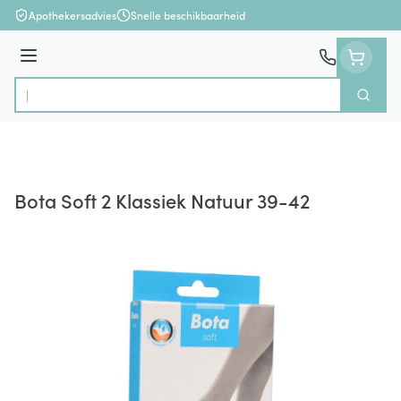
Ga naar de inhoud
Apothekersadvies
Snelle beschikbaarheid
Menu
Zoek
Product, merk, categorie...
Bota Soft 2 Klassiek Natuur 39-42