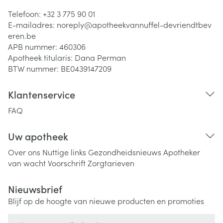
Telefoon:
+32 3 775 90 01
E-mailadres:
noreply@
apotheekvannuffel-devriendtbev
eren.be
APB nummer:
460306
Apotheek titularis:
Dana Perman
BTW nummer:
BE0439147209
Klantenservice
FAQ
Uw apotheek
Over ons
Nuttige links
Gezondheidsnieuws
Apotheker
van wacht
Voorschrift
Zorgtarieven
Nieuwsbrief
Blijf op de hoogte van nieuwe producten en promoties
E-mail adres