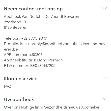
Neem contact met ons op
Apotheek Van Nuffel – De Vriendt Beveren
Yzerhand 19
9120
Beveren
Telefoon:
+32 3 775 90 01
E-mailadres:
noreply@
apotheekvannuffel-devriendtbev
eren.be
APB nummer:
460306
Apotheek titularis:
Dana Perman
BTW nummer:
BE0439147209
Klantenservice
FAQ
Uw apotheek
Over ons
Nuttige links
Gezondheidsnieuws
Apotheker