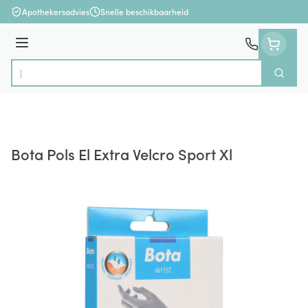
Ga naar de inhoud
Apothekersadvies
Snelle beschikbaarheid
Menu
Zoek
Product, merk, categorie...
Bota Pols El Extra Velcro Sport Xl