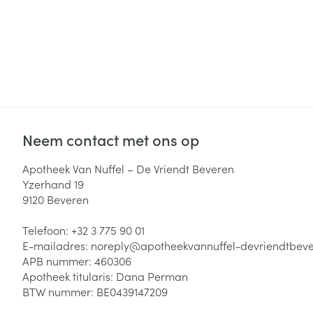
Neem contact met ons op
Apotheek Van Nuffel – De Vriendt Beveren
Yzerhand 19
9120
Beveren
Telefoon:
+32 3 775 90 01
E-mailadres:
noreply@
apotheekvannuffel-devriendtbev
APB nummer:
460306
Apotheek titularis:
Dana Perman
BTW nummer:
BE0439147209