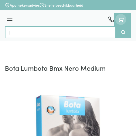
Ga naar de inhoud
Apothekersadvies
Snelle beschikbaarheid
Menu
Zoek
Product, merk, categorie...
Bota Lumbota Bmx Nero Medium