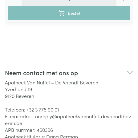
Bestel
Neem contact met ons op
Apotheek Van Nuffel – De Vriendt Beveren
Yzerhand 19
9120
Beveren
Telefoon:
+32 3 775 90 01
E-mailadres:
noreply@
apotheekvannuffel-devriendtbev
eren.be
APB nummer:
460306
Apotheek titularis:
Dana Perman