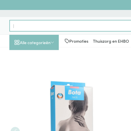
Ga naar de inhoud
Product, merk, categorie...
Promoties
Thuiszorg en EHBO
Alle categorieën
Promoties
Schoonheid, verzorging
Haar en Hoofd
Afslanken
Zwangerschap
Geheugen
Aromatherapie
Lenzen en brill
Insecten
Maag darm ste
Bota Halskraag Mod C H 9cm
en hygiëne
Toon submenu voor Schoonheid
Kammen - ont
Maaltijdverva
Zwangerschaps
Verstuiver
Lensproducten
Verzorging ins
Maagzuur
Dieet, voeding en
Seksualiteit
Beschadigd ha
Eetlustremmer
Borstvoeding
Essentiële oliën
Brillen
Anti insecten
Lever, galblaas
vitamines
hoofdirritatie
pancreas
Toon submenu voor Dieet, voe
Platte buik
Lichaamsverzo
Complex - com
Teken tang of p
Styling - spray 
Braken
Vetverbranders
Vitamines en 
Zwangerschap en
Zware benen
kinderen
Verzorging
Laxeermiddele
Toon submenu voor Zwangersc
Toon meer
Toon meer
Oligo-element
Honden
Toon meer
Toon meer