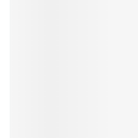
Haar
Gezichtsverzor
Pillendozen en
accessoires
Pigmentstoorni
Gevoelige huid
geïrriteerde hu
Gemengde hui
Doffe huid
Toon meer
Snurken