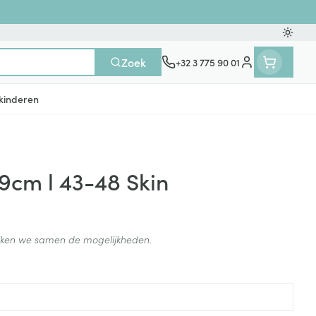
Oversc
Zoek
+32 3 775 90 01
Klant menu
kinderen
n
ten
ts
Handen
Voedingstherapie &
Zicht
Gemmotherapie
Incontinentie
Paarden
Mineralen, vitaminen en
9cm l 43-48 Skin
en
welzijn
tonica
eren
Handverzorging
Onderleggers
Ogen
Mineralen
gewrichten
Steunkousen
n
apslingerie
Handhygiëne
Luierbroekje
en - detox
Neus
Vitaminen
ijken we samen de mogelijkheden.
en hygiëne
Manicure & pedicure
Inlegverband
Keel
en supplementen
Incontinentieslips
Botten, spieren en
Toon meer
gewrichten
armtetherapie
ogels
Fytotherapie
Wondzorg