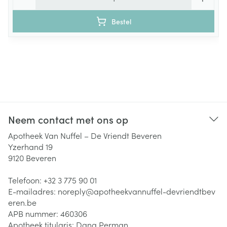
Bestel
Neem contact met ons op
Apotheek Van Nuffel – De Vriendt Beveren
Yzerhand 19
9120
Beveren
Telefoon:
+32 3 775 90 01
E-mailadres:
noreply@
apotheekvannuffel-devriendtbev
eren.be
APB nummer:
460306
Apotheek titularis:
Dana Perman