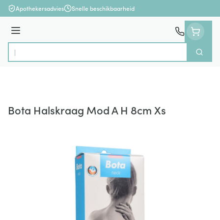
Ga naar de inhoud
Apothekersadvies
Snelle beschikbaarheid
Menu
Zoek
Product, merk, categorie...
Bota Halskraag Mod A H 8cm Xs