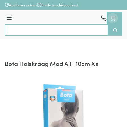
Ga naar de inhoud
Apothekersadvies
Snelle beschikbaarheid
Menu
Zoek
Product, merk, categorie...
Bota Halskraag Mod A H 10cm Xs