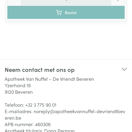
Bestel
Neem contact met ons op
Apotheek Van Nuffel – De Vriendt Beveren
Yzerhand 19
9120
Beveren
Telefoon:
+32 3 775 90 01
E-mailadres:
noreply@
apotheekvannuffel-devriendtbev
eren.be
APB nummer:
460306
Apotheek titularis:
Dana Perman