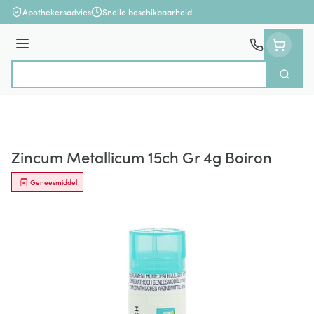
Ga naar de inhoud
Apothekersadvies
Snelle beschikbaarheid
Menu
Zoek
Product, merk, categorie...
Zincum Metallicum 15ch Gr 4g Boiron
Geneesmiddel