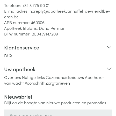
Telefoon:
+32 3 775 90 01
E-mailadres:
noreply@
apotheekvannuffel-devriendtbev
eren.be
APB nummer:
460306
Apotheek titularis:
Dana Perman
BTW nummer:
BE0439147209
Klantenservice
FAQ
Uw apotheek
Over ons
Nuttige links
Gezondheidsnieuws
Apotheker
van wacht
Voorschrift
Zorgtarieven
Nieuwsbrief
Blijf op de hoogte van nieuwe producten en promoties
E-mail adres