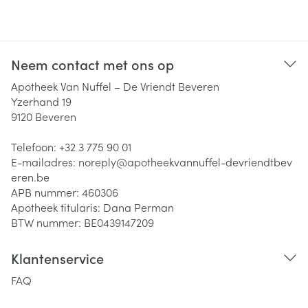
Neem contact met ons op
Apotheek Van Nuffel – De Vriendt Beveren
Yzerhand 19
9120
Beveren
Telefoon:
+32 3 775 90 01
E-mailadres:
noreply@
apotheekvannuffel-devriendtbev
eren.be
APB nummer:
460306
Apotheek titularis:
Dana Perman
BTW nummer:
BE0439147209
Klantenservice
FAQ