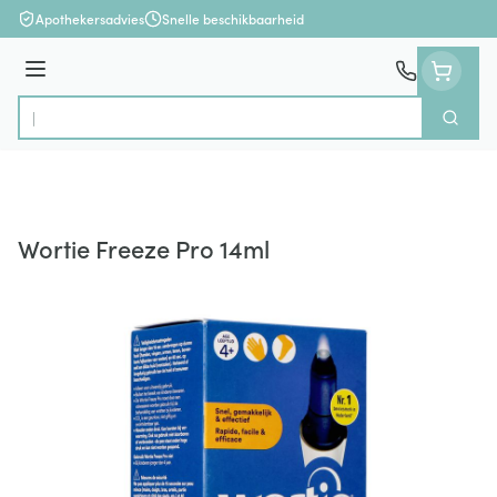
Ga naar de inhoud
Apothekersadvies
Snelle beschikbaarheid
Menu
Zoek
Product, merk, categorie...
Wortie Freeze Pro 14ml