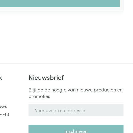
k
Nieuwsbrief
Blijf op de hoogte van nieuwe producten en
promoties
uws
E-mail adres
acht
Inschrijven