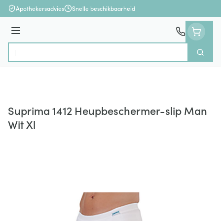
Ga naar de inhoud
Apothekersadvies
Snelle beschikbaarheid
Menu
Zoek
Product, merk, categorie...
Suprima 1412 Heupbeschermer-slip Man
Wit Xl